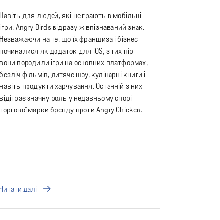
Навіть для людей, які не грають в мобільні
ігри, Angry Birds відразу ж впізнаваний знак.
Незважаючи на те, що їх франшиза і бізнес
починалися як додаток для iOS, з тих пір
вони породили ігри на основних платформах,
безліч фільмів, дитяче шоу, кулінарні книги і
навіть продукти харчування. Останній з них
відіграє значну роль у недавньому спорі
торгової марки бренду проти Angry Chicken.
Читати далі