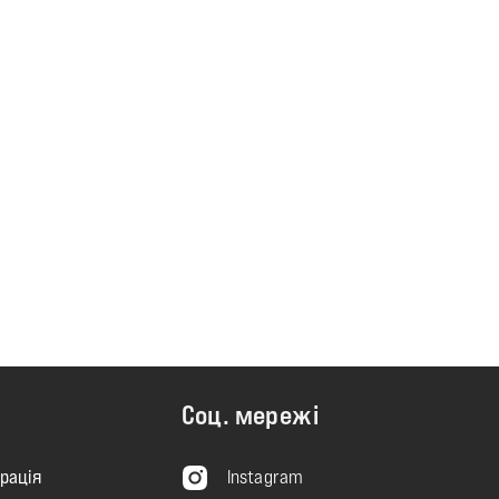
Соц. мережі
рація
Instagram