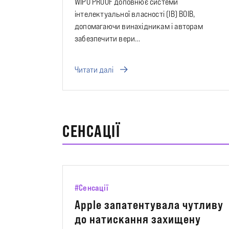
WIPO PROOF доповнює системи
інтелектуальної власності (ІВ) ВОІВ,
допомагаючи винахідникам і авторам
забезпечити вери…
Читати далі
СЕНСАЦІЇ
#Сенсації
Apple запатентувала чутливу
до натискання захищену