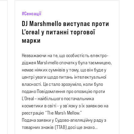
#Сенсації
DJ Marshmello виступає проти
L’oreal у питанні торгової
марки
Незважаючи на те, що особистість електро-
діджея Marshmello спочатку була таємницею,
немає ніяких сумнівів у тому, що він буде у
центрі уваги щодо питань інтелектуальної
власності. Це стало зрозуміло, коли було
подано Повідомлення про опозицію проти
L’Oreal – найбільшого постачальника
косметики в світі - у зв’язку з їх заявкою на
реєстрацію “The Marsh Mellow.”
Подача заявки у Судово-апеляційну раду з
товарних знаків (TTAB) досі ще знахо…