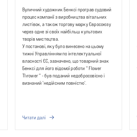
Вуличний художник Бенксі програв судовий
процес компанії з виробництва вітальних
листівок, а також торгову марку Євросоюзу
через одне зі своїх найбільш культових
творів мистецтва.
У постанові, яку було винесено на цьому
тижні Управлінням по інтелектуальної
власності ЄС, зазначено, що товарний знак
Бенксі для його відомої роботи '' Flower
Thrower '' - був поданий недобросовісно і
визнаний 'недійсним повністю'.
Читати далі