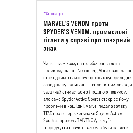
#Сенсації
MARVEL'S VENOM проти
SPYDER'S VENOM: промислові
гіганти у справі про товарний
знак
Чи то в коміксах, на телебаченні або на
великому екрані, Venom від Marvel вже давно
став одним з найпопулярніших суперзлодіїв
серед шанувальників. Інопланетний лиходій
зазвичай стикається з Людиною-павуком,
але саме Spyder Active Sports створює йому
проблеми в наші дні. Marvel подала заявку
TTAB проти торгової марки Spyder Active
Sports з приводу ТМ VENOM, тому їх
''передчуття павука'' вже має бути наразі в